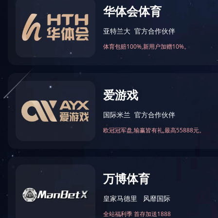
开云手机
新闻
2020-09
公司新闻
开云手
行业新闻
庆祝凯舟
2020-09
庆祝开
开云手机
开云手机web版登