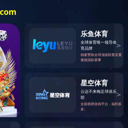
开云（中国）