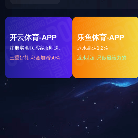
托罐组合
灌装设备
其他
开云手机web版登
录入口-开云（中
电话:+86-580-3801236
国）
传真:+86-580-8070059
电子邮件:1018805101@qq.com