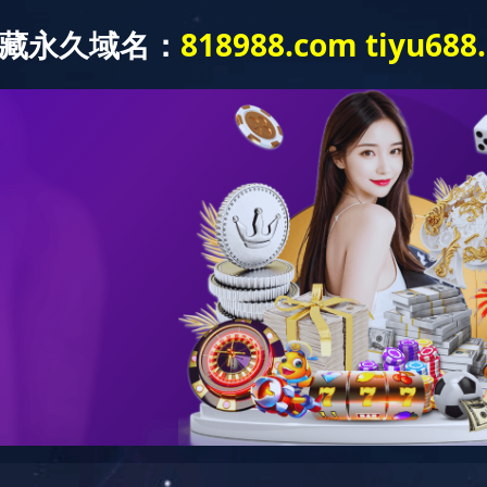
心
新闻
常见问题
开云手机WEB版登录入口-
加工设备
首页
产品中心
加工设备
/
/