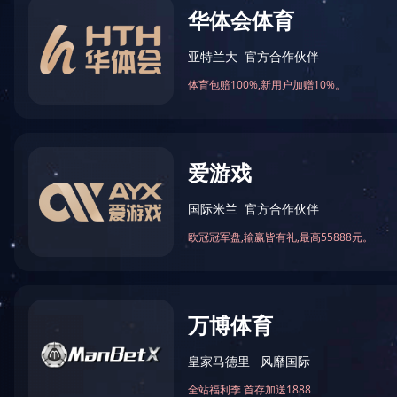
产品中心
加工设
开云手机web版登录入口-开云（中
国）
加工设备
七拨手（罐型件）
贴标机