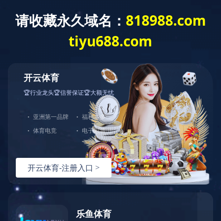
开云手机web版登录入口-开云
（中国）
首页
产品中心
开云手机web版登录入口-开云（中国）
/
/
/
GT4B18D开云手机web版登录入口-开云（中国）
产品中心
开云手机web版登录入口-开云（中国）
加工设备
七拨手（罐型件）