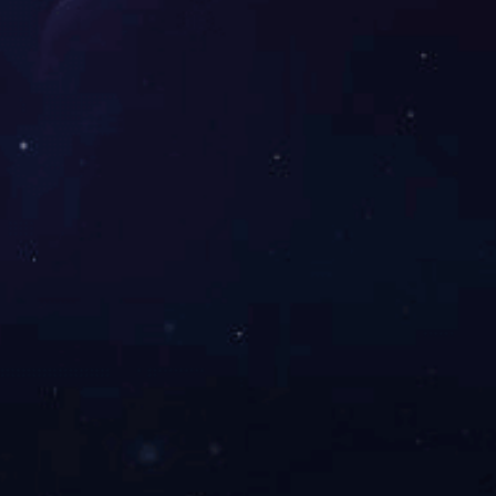
常见问题
开云手机WEB版登录入口-开云（中国）