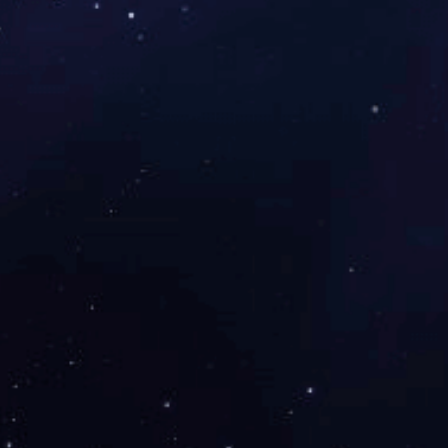
快速链接:
关于我们
产品
新闻