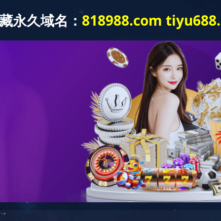
心
新闻
常见问题
开云手机WEB版登录入口-
其他
首页
产品中心
其他
齿轮
/
/
/