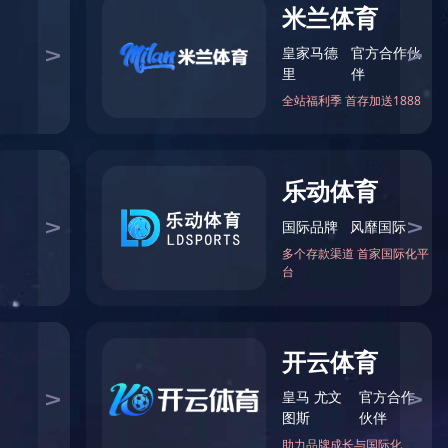
web版登录入口-开云（中国）
查看: 2,112
0
手机web版登录入
开云（中国）